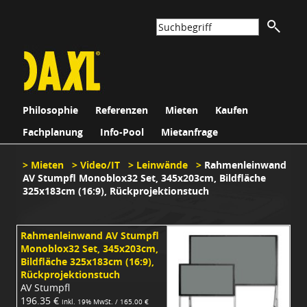
Philosophie
Referenzen
Mieten
Kaufen
Fachplanung
Info-Pool
Mietanfrage
>
Mieten
>
Video/IT
>
Leinwände
>
Rahmenleinwand
AV Stumpfl Monoblox32 Set, 345x203cm, Bildfläche
325x183cm (16:9), Rückprojektionstuch
Rahmenleinwand AV Stumpfl
Monoblox32 Set, 345x203cm,
Bildfläche 325x183cm (16:9),
Rückprojektionstuch
AV Stumpfl
196.35 €
inkl. 19% MwSt. / 165.00 €