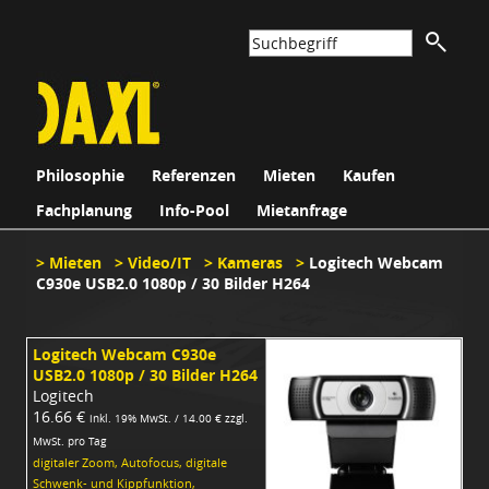
Philosophie
Referenzen
Mieten
Kaufen
Fachplanung
Info-Pool
Mietanfrage
>
Mieten
>
Video/IT
>
Kameras
>
Logitech Webcam
C930e USB2.0 1080p / 30 Bilder H264
Logitech Webcam C930e
USB2.0 1080p / 30 Bilder H264
Logitech
16.66 €
inkl. 19% MwSt. / 14.00 € zzgl.
MwSt. pro Tag
digitaler Zoom, Autofocus, digitale
Schwenk- und Kippfunktion,