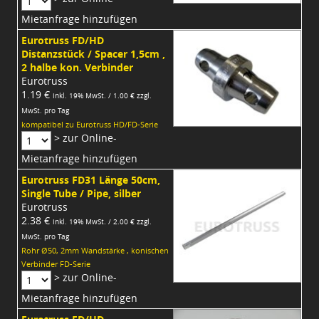
Mietanfrage hinzufügen
Eurotruss FD/HD
Distanzstück / Spacer 1,5cm ,
2 halbe kon. Verbinder
Eurotruss
1.19 €
inkl. 19% MwSt. / 1.00 € zzgl.
MwSt. pro Tag
kompatibel zu Eurotruss HD/FD-Serie
> zur Online-
Mietanfrage hinzufügen
Eurotruss FD31 Länge 50cm,
Single Tube / Pipe, silber
Eurotruss
2.38 €
inkl. 19% MwSt. / 2.00 € zzgl.
MwSt. pro Tag
Rohr Ø50, 2mm Wandstärke , konischen
Verbinder FD-Serie
> zur Online-
Mietanfrage hinzufügen