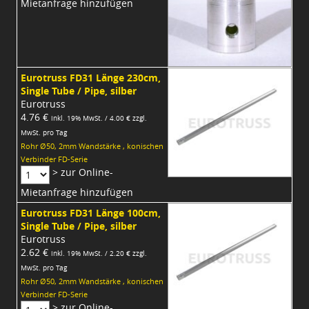
Mietanfrage hinzufügen
Eurotruss FD31 Länge 230cm,
Single Tube / Pipe, silber
Eurotruss
4.76 €
inkl. 19% MwSt. / 4.00 € zzgl.
MwSt. pro Tag
Rohr Ø50, 2mm Wandstärke , konischen
Verbinder FD-Serie
> zur Online-
Mietanfrage hinzufügen
Eurotruss FD31 Länge 100cm,
Single Tube / Pipe, silber
Eurotruss
2.62 €
inkl. 19% MwSt. / 2.20 € zzgl.
MwSt. pro Tag
Rohr Ø50, 2mm Wandstärke , konischen
Verbinder FD-Serie
> zur Online-