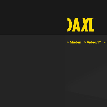
>
Mieten
>
Video/IT
>