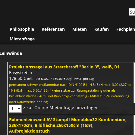
Philosophie
Referenzen
Mieten
Kaufen
Fachpla
Mietanfrage
Leinwände
Projektionssegel aus Stretchstoff "Berlin 3", weiß, B1
Easystretch
178.50 €
inkl. 19% MwSt. / 150.00 € zzgl. MwSt. pro Tag
permanent schwer entflammbar nach DIN 4102 B1 - 4:3 (BxH max. 3,02x2,27m),
16:9 (BxH max. 3,30x1,85m) - einsetzbar zur Raumgestaltung oder als
Projektionsfläche - Auf- und Rückprojektionsfähig - Mittel zur Raumtrennung
oder Raumverkleinerung
> zur Online-Mietanfrage hinzufügen
Rahmenleinwand AV Stumpfl Monoblox32 Kombination,
286x170cm, Bildfläche 266x150cm (16:9),
Aufprojektionstuch