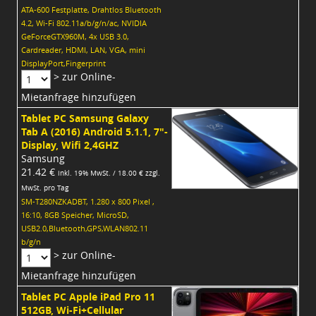
ATA-600 Festplatte, Drahtlos Bluetooth
4.2, Wi-Fi 802.11a/b/g/n/ac, NVIDIA
GeForceGTX960M, 4x USB 3.0,
Cardreader, HDMI, LAN, VGA, mini
DisplayPort,Fingerprint
> zur Online-
Mietanfrage hinzufügen
Tablet PC Samsung Galaxy
Tab A (2016) Android 5.1.1, 7"-
Display, Wifi 2,4GHZ
Samsung
21.42 €
inkl. 19% MwSt. / 18.00 € zzgl.
MwSt. pro Tag
SM-T280NZKADBT, 1.280 x 800 Pixel ,
16:10, 8GB Speicher, MicroSD,
USB2.0,Bluetooth,GPS,WLAN802.11
b/g/n
> zur Online-
Mietanfrage hinzufügen
Tablet PC Apple iPad Pro 11
512GB, Wi-Fi+Cellular