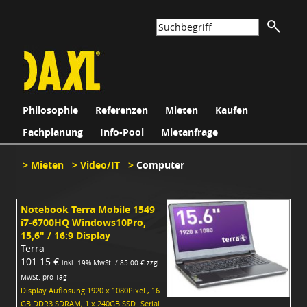
Philosophie
Referenzen
Mieten
Kaufen
Fachplanung
Info-Pool
Mietanfrage
>
Mieten
>
Video/IT
>
Computer
Notebook Terra Mobile 1549
i7-6700HQ Windows10Pro,
15,6" / 16:9 Display
Terra
101.15 €
inkl. 19% MwSt. / 85.00 € zzgl.
MwSt. pro Tag
Display Auflösung 1920 x 1080Pixel , 16
GB DDR3 SDRAM, 1 x 240GB SSD- Serial